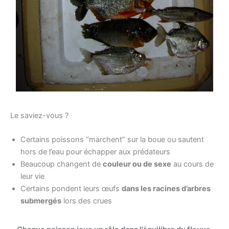
Le saviez-vous ?
Certains poissons “marchent” sur la boue ou sautent
hors de l’eau pour échapper aux prédateurs
Beaucoup changent de
couleur ou de sexe
au cours de
leur vie
Certains pondent leurs œufs
dans les racines d’arbres
submergés
lors des crues