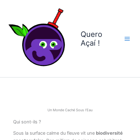
Aller
au
contenu
Quero
Açaí !
Un Monde Caché Sous l’Eau
Qui sont-ils ?
Sous la surface calme du fleuve vit une
biodiversité