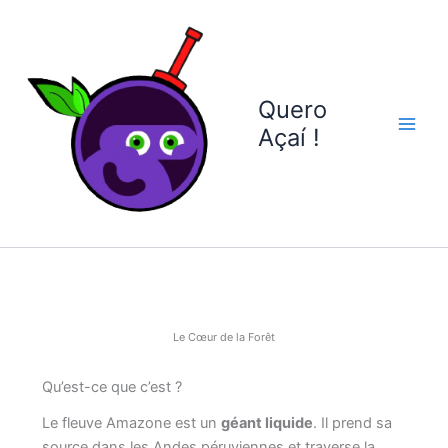
Aller
au
contenu
Quero
Açaí !
Le Cœur de la Forêt
Qu’est-ce que c’est ?
Le fleuve Amazone est un
géant liquide
. Il prend sa
source dans les Andes péruviennes et traverse la