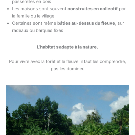
passerelles en bois
Les maisons sont souvent
construites en collectif
par
la famille ou le village
Certaines sont même
bâties au-dessus du fleuve
, sur
radeaux ou barques fixes
L’habitat s’adapte à la nature.
Pour vivre avec la forêt et le fleuve, il faut les comprendre,
pas les dominer.