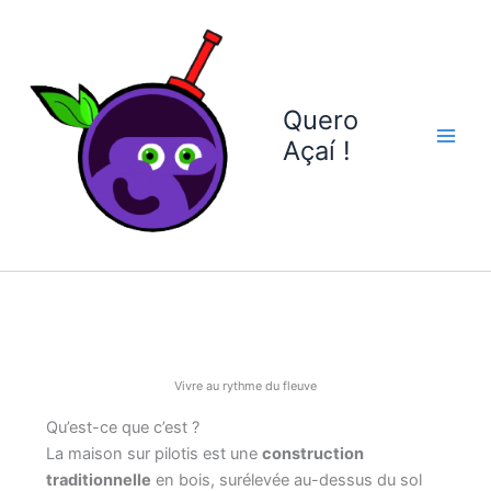
Aller
au
contenu
Quero
Açaí !
Vivre au rythme du fleuve
Qu’est-ce que c’est ?
La maison sur pilotis est une
construction
traditionnelle
en bois, surélevée au-dessus du sol