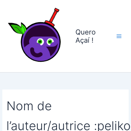
Rechercher :
Aller
au
contenu
Quero
Açaí !
Nom de
l’auteur/autrice :peliko